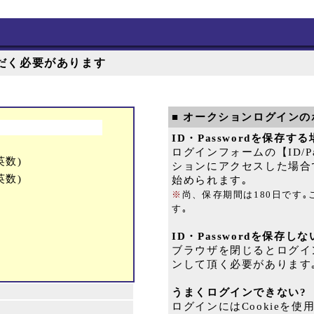
だく必要があります
■ オークションログインの
ID・Passwordを保存す
ログインフォームの【ID/
英数)
ションにアクセスした場合
英数)
始められます｡
※
尚、保存期間は180日です
す｡
ID・Passwordを保存し
ブラウザを閉じるとログイ
ンして頂く必要があります
うまくログインできない?
ログインにはCookieを使