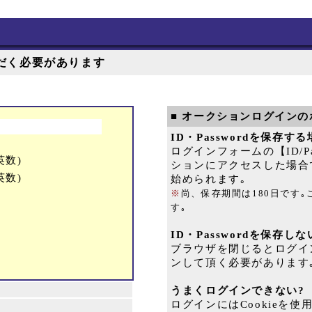
だく必要があります
■ オークションログインの
ID・Passwordを保存す
ログインフォームの【ID/
英数)
ションにアクセスした場合
英数)
始められます｡
※
尚、保存期間は180日です
す｡
ID・Passwordを保存し
ブラウザを閉じるとログイ
ンして頂く必要があります
うまくログインできない?
ログインにはCookieを使