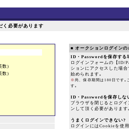
だく必要があります
■ オークションログインの
ID・Passwordを保存す
ログインフォームの【ID/
英数)
ションにアクセスした場合
英数)
始められます｡
※
尚、保存期間は180日です
す｡
ID・Passwordを保存し
ブラウザを閉じるとログイ
ンして頂く必要があります
うまくログインできない?
ログインにはCookieを使