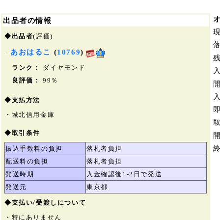
出品者の情報
◆出品者
(評価)
あおはるこ
(
10769
)
ランク：
ダイヤモンド
良評価：
99％
◆支払方法
・城北信用金庫
◆取引条件
振込手数料の負担
落札者負担
配送料の負担
落札者負担
発送時期
入金確認後1-2日で発送
発送元
東京都
◆支払い/受渡しについて
・特にありません