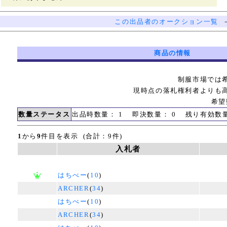
この出品者のオークション一覧
商品の情報
制服市場では
現時点の落札権利者よりも
希望
数量ステータス
出品時数量： 1 即決数量： 0 残り有効数
1
から
9
件目を表示 (合計：9件)
入札者
はちべー
(
10
)
ARCHER
(
34
)
はちべー
(
10
)
ARCHER
(
34
)