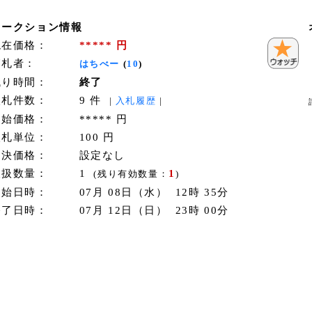
オークション情報
現在価格：
***** 円
落札者：
はちべー
(
10
)
残り時間：
終了
入札件数：
9 件
|
入札履歴
|
開始価格：
***** 円
入札単位：
100 円
即決価格：
設定なし
取扱数量：
1
1
(残り有効数量：
)
開始日時：
07月 08日（水） 12時 35分
終了日時：
07月 12日（日） 23時 00分