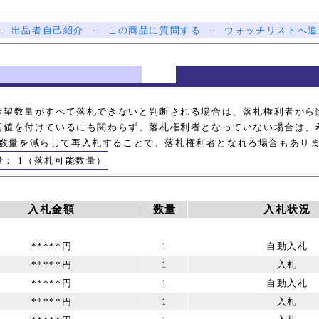
－
出品者自己紹介
－
この商品に質問する
－
ウォッチリストへ追
希望数量がすべて落札できないと判断される場合は、落札権利者から
高値を付けているにも関わらず、落札権利者となっていない場合は、
数量を減らして再入札することで、落札権利者となれる場合もあり
量： 1（落札可能数量）
入札金額
数量
入札状況
*****円
1
自動入札
*****円
1
入札
*****円
1
自動入札
*****円
1
入札