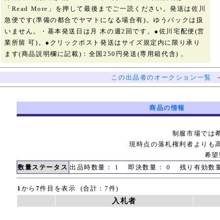
「Read More」を押して最後までご一読ください。発送は佐川
急便です(準備の都合でヤマトになる場合有)。ゆうパックは扱
いません。・基本発送日は月 木の週2回です。●佐川宅配便(営
業所留 可)。●クリックポスト発送はサイズ規定内に限り承り
ます(商品説明欄に記載)：全国250円発送(専用箱代含) 。
この出品者のオークション一覧
商品の情報
制服市場では
現時点の落札権利者よりも
希望
数量ステータス
出品時数量： 1 即決数量： 0 残り有効数
1
から
7
件目を表示 (合計：7件)
入札者