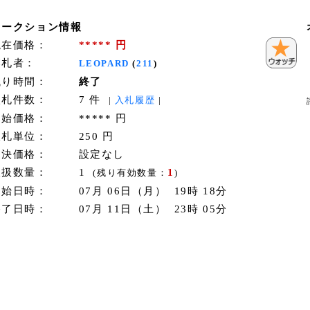
オークション情報
現在価格：
***** 円
落札者：
LEOPARD
(
211
)
残り時間：
終了
入札件数：
7 件
|
入札履歴
|
開始価格：
***** 円
入札単位：
250 円
即決価格：
設定なし
取扱数量：
1
1
(残り有効数量：
)
開始日時：
07月 06日（月） 19時 18分
終了日時：
07月 11日（土） 23時 05分