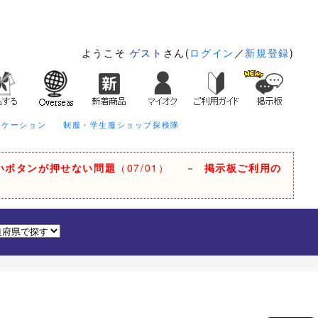
ようこそ
ゲスト
さん(
ログイン
／
新規登録
)
ニケーション
制服・学生服ショップ探検隊
いボタンが押せない問題
（07/01）
－
掲示板ご利用の