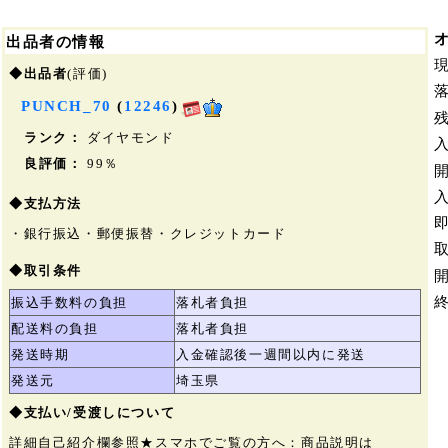
出品者の情報
◆出品者
(評価)
PUNCH_70
(
12246
)
ランク：
ダイヤモンド
良評価：
99％
◆支払方法
・銀行振込・郵便振替・クレジットカード
◆取引条件
振込手数料の負担
落札者負担
配送料の負担
落札者負担
発送時期
入金確認後一週間以内に発送
発送元
埼玉県
◆支払い/受渡しについて
詳細自己紹介欄参照★スマホでご覧の方へ：商品説明は