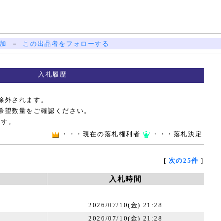
加
－
この出品者をフォローする
入札履歴
除外されます。
希望数量をご確認ください。
ます。
・・・現在の落札権利者
・・・落札決定
[
次の25件
]
入札時間
2026/07/10(金) 21:28
2026/07/10(金) 21:28