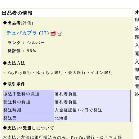
出品者の情報
◆出品者
(評価)
チュパカブラ
(
27
)
ランク：
シルバー
良評価：
96％
◆支払方法
・PayPay銀行・ゆうちょ銀行・楽天銀行・イオン銀行
◆取引条件
振込手数料の負担
落札者負担
配送料の負担
落札者負担
発送時期
入金確認後1-2日で発送
発送元
北海道
◆支払い/受渡しについて
お支払い方法は銀行振込みのみ。PayPay銀行・ゆうちょ銀