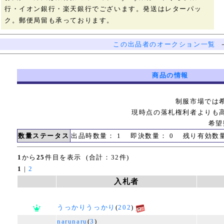
行・イオン銀行・楽天銀行でございます。発送はレターパッ
ク。郵便局留も承っております。
この出品者のオークション一覧
商品の情報
制服市場では
現時点の落札権利者よりも
希望
数量ステータス
出品時数量： 1 即決数量： 0 残り有効数
1
から
25
件目を表示 (合計：32件)
1
|
2
入札者
うっかりうっかり
(
202
)
narunaru
(
3
)