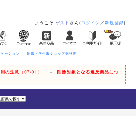
ようこそ
ゲスト
さん(
ログイン
／
新規登録
)
ニケーション
制服・学生服ショップ探検隊
利用の注意
（07/01）
－
削除対象となる違反商品につ