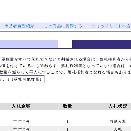
－
出品者自己紹介
－
この商品に質問する
－
ウォッチリストへ追
希望数量がすべて落札できないと判断される場合は、落札権利者から
高値を付けているにも関わらず、落札権利者となっていない場合は、
数量を減らして再入札することで、落札権利者となれる場合もあり
量： 1（落札可能数量）
入札金額
数量
入札状況
*****円
1
自動入札
*****円
1
入札