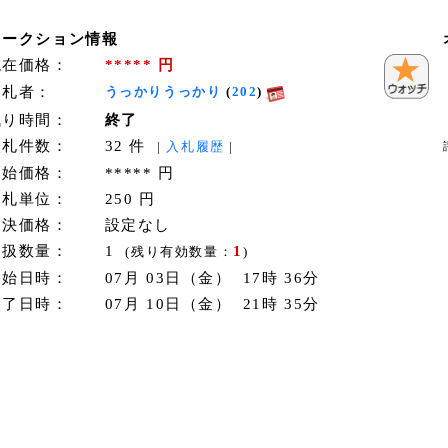
オークション情報
現在価格：
***** 円
落札者：
うっかりうっかり
(
202
)
残り時間：
終了
入札件数：
32 件
|
入札履歴
|
開始価格：
***** 円
入札単位：
250 円
即決価格：
設定なし
取扱数量：
1
1
(残り有効数量：
)
開始日時：
07月 03日（金） 17時 36分
終了日時：
07月 10日（金） 21時 35分