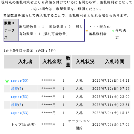
現時点の落札権利者よりも高値を付けているにも関わらず、落札権利者となって
いない場合は、希望数量をご確認ください。
希望数量を減らして再入札することで、落札権利者となれる場合もあります。
数量ス
・・・
出品時数量： 1 即決数量： 0 残り
・・・現在の
テータ
落札決
有効数量： 1（落札可能数量）
落札権利者
ス
定
1
から
5
件目を表示 (合計：5件)
数
入札者
入札金額
入札状況
入札時間
量
raptor
(
53
)
*****円
1
入札
2026/07/12(日) 14:21
焼焼
(
5
)
*****円
1
入札
2026/07/12(日) 07:29
raptor
(
53
)
*****円
1
入札
2026/07/11(土) 23:00
焼焼
(
5
)
*****円
1
入札
2026/07/11(土) 22:31
raptor
(
53
)
*****円
1
入札
2026/07/04(土) 15:18
オークション
トップ(出品者)
*****円
1
2026/07/03(金) 17:03
開始