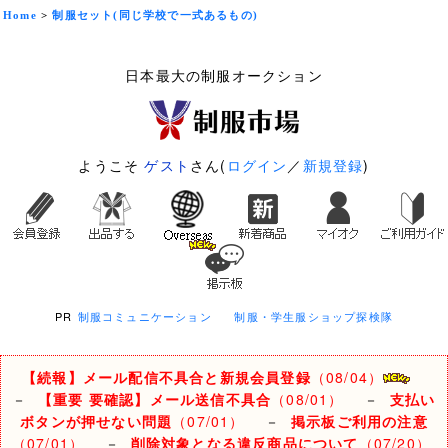
Home
>
制服セット(同じ学校で一式あるもの)
日本最大の制服オークション
ようこそ
ゲスト
さん(
ログイン
／
新規登録
)
PR
制服コミュニケーション
制服・学生服ショップ探検隊
【続報】メール配信不具合と新規会員登録
（08/04）
－
【重要 要確認】メール送信不具合
（08/01）
－
支払い
ボタンが押せない問題
（07/01）
－
掲示板ご利用の注意
（07/01）
－
削除対象となる違反商品について
（07/20）