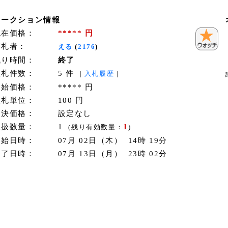
オークション情報
現在価格：
***** 円
落札者：
える
(
2176
)
残り時間：
終了
入札件数：
5 件
|
入札履歴
|
開始価格：
***** 円
入札単位：
100 円
即決価格：
設定なし
取扱数量：
1
1
(残り有効数量：
)
開始日時：
07月 02日（木） 14時 19分
終了日時：
07月 13日（月） 23時 02分