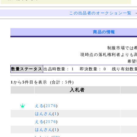
この出品者のオークション一覧
商品の情報
制服市場では
現時点の落札権利者よりも
希望
数量ステータス
出品時数量： 1 即決数量： 0 残り有効数
1
から
5
件目を表示 (合計：5件)
入札者
える
(
2176
)
はんさん
(
1
)
える
(
2176
)
はんさん
(
1
)