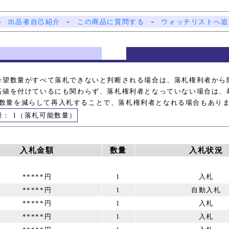
－
出品者自己紹介
－
この商品に質問する
－
ウォッチリストへ追
希望数量がすべて落札できないと判断される場合は、落札権利者から
高値を付けているにも関わらず、落札権利者となっていない場合は、
数量を減らして再入札することで、落札権利者となれる場合もあり
量： 1（落札可能数量）
入札金額
数量
入札状況
*****円
1
入札
*****円
1
自動入札
*****円
1
入札
*****円
1
入札