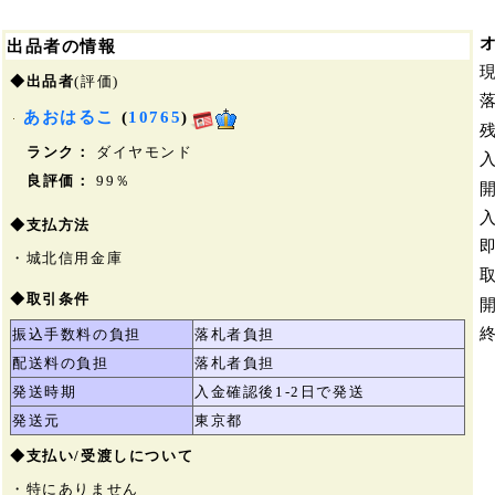
出品者の情報
◆出品者
(評価)
あおはるこ
(
10765
)
ランク：
ダイヤモンド
良評価：
99％
◆支払方法
・城北信用金庫
◆取引条件
振込手数料の負担
落札者負担
配送料の負担
落札者負担
発送時期
入金確認後1-2日で発送
発送元
東京都
◆支払い/受渡しについて
・特にありません