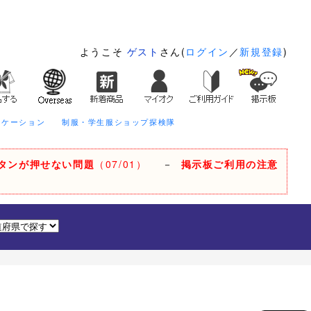
ようこそ
ゲスト
さん(
ログイン
／
新規登録
)
ニケーション
制服・学生服ショップ探検隊
タンが押せない問題
（07/01）
－
掲示板ご利用の注意