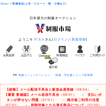
Home
>
制服単品(上衣・スカート・鞄・小物など)
日本最大の制服オークション
ようこそ
ゲスト
さん(
ログイン
／
新規登録
)
PR
制服コミュニケーション
制服・学生服ショップ探検隊
【続報】メール配信不具合と新規会員登録
（08/04）
－
【重要 要確認】メール送信不具合
（08/01）
－
支払いボ
タンが押せない問題
（07/01）
－
掲示板ご利用の注意
（07/01）
－
削除対象となる違反商品について
（07/20）