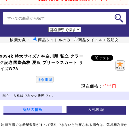
検索対象：
商品タイトルのみ
商品タイトル＋説明文
9094k 特大サイズ♪ 神奈川県 私立 クラー
ク記念国際高校 夏服 プリーツスカート サ
イズW78
神奈川県
現在価格：
*****円
現在、入札はできない状態です。
商品の情報
入札履歴
制服市場では希望数量がすべて落札できないと判断される場合は、落札権利者か