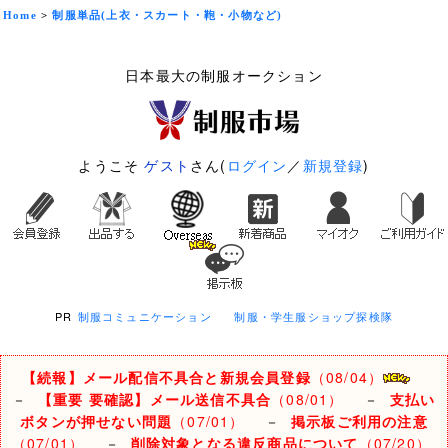
Home
>
制服単品(上衣・スカート・鞄・小物など)
日本最大の制服オークション
ようこそ
ゲスト
さん(
ログイン
／
新規登録
)
PR
制服コミュニケーション
制服・学生服ショップ探検隊
【続報】メール配信不具合と新規会員登録
（08/04）
－
【重要 要確認】メール送信不具合
（08/01）
－
支払い
ボタンが押せない問題
（07/01）
－
掲示板ご利用の注意
（07/01）
－
削除対象となる違反商品について
（07/20）