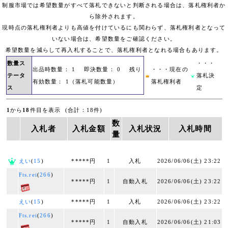
制服市場では希望数量がすべて落札できないと判断される場合は、落札権利者か
ら除外されます。
現時点の落札権利者よりも高値を付けているにも関わらず、落札権利者となって
いない場合は、希望数量をご確認ください。
希望数量を減らして再入札することで、落札権利者となれる場合もあります。
数量ス
・・・
出品時数量： 1 即決数量： 0 残り
・・・現在の
テータ
落札決
有効数量： 1（落札可能数量）
落札権利者
ス
定
1
から
18
件目を表示 (合計：18件)
数
入札者
入札金額
入札状況
入札時間
量
えい
(
15
)
*****円
1
入札
2026/06/06(土) 23:22
Fts.rei
(
266
)
*****円
1
自動入札
2026/06/06(土) 23:22
えい
(
15
)
*****円
1
入札
2026/06/06(土) 23:22
Fts.rei
(
266
)
*****円
1
自動入札
2026/06/06(土) 21:03