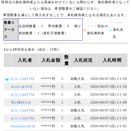
現時点の落札権利者よりも高値を付けているにも関わらず、落札権利者となって
いない場合は、希望数量をご確認ください。
希望数量を減らして再入札することで、落札権利者となれる場合もあります。
数量ス
・・・
出品時数量： 1 即決数量： 0 残り
・・・現在の
テータ
落札決
有効数量： 1（落札可能数量）
落札権利者
ス
定
1
から
19
件目を表示 (合計：19件)
数
入札者
入札金額
入札状況
入札時間
量
もりっち
(
470
)
*****円
1
自動入札
2026/06/07(日) 21:59
aboboo
(
106
)
*****円
1
入札
2026/06/07(日) 21:59
もりっち
(
470
)
*****円
1
入札
2026/06/07(日) 21:50
雪の夢
(
862
)
*****円
1
入札
2026/06/07(日) 21:49
もりっち
(
470
)
*****円
1
自動入札
2026/06/07(日) 21:49
もりっち
(
470
)
*****円
1
入札
2026/06/07(日) 21:02
blacklaser
(
21
)
*****円
1
自動入札
2026/06/07(日) 21:02