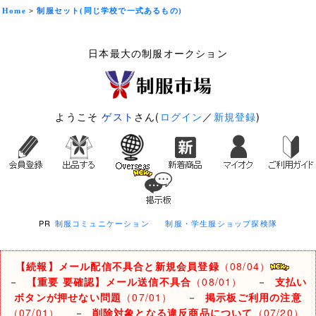
Home
>
制服セット(同じ学校で一式あるもの)
日本最大の制服オークション
ようこそ
ゲスト
さん(
ログイン
／
新規登録
)
PR
制服コミュニケーション
制服・学生服ショップ探検隊
【続報】メール配信不具合と新規会員登録
（08/04）
－
【重要 要確認】メール送信不具合
（08/01）
－
支払い
ボタンが押せない問題
（07/01）
－
掲示板ご利用の注意
（07/01）
－
削除対象となる違反商品について
（07/20）