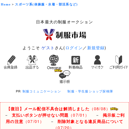
Home
>
スポーツ系(体操服・水着・部活系など)
日本最大の制服オークション
ようこそ
ゲスト
さん(
ログイン
／
新規登録
)
PR
制服コミュニケーション
制服・学生服ショップ探検隊
【復旧】メール配信不具合は解消しました
（08/08）
－
支払いボタンが押せない問題
（07/01）
－
掲示板ご利
用の注意
（07/01）
－
削除対象となる違反商品について
（07/20）