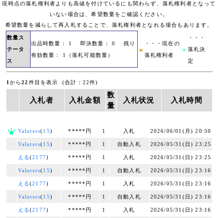
現時点の落札権利者よりも高値を付けているにも関わらず、落札権利者となって
いない場合は、希望数量をご確認ください。
希望数量を減らして再入札することで、落札権利者となれる場合もあります。
数量ス
・・・
出品時数量： 1 即決数量： 0 残り
・・・現在の
テータ
落札決
有効数量： 1（落札可能数量）
落札権利者
ス
定
1
から
22
件目を表示 (合計：22件)
数
入札者
入札金額
入札状況
入札時間
量
Valuters
(
15
)
*****円
1
入札
2026/06/01(月) 20:50
Valuters
(
15
)
*****円
1
自動入札
2026/05/31(日) 23:25
える
(
2177
)
*****円
1
入札
2026/05/31(日) 23:25
Valuters
(
15
)
*****円
1
自動入札
2026/05/31(日) 23:16
える
(
2177
)
*****円
1
入札
2026/05/31(日) 23:16
Valuters
(
15
)
*****円
1
自動入札
2026/05/31(日) 23:16
える
(
2177
)
*****円
1
入札
2026/05/31(日) 23:16