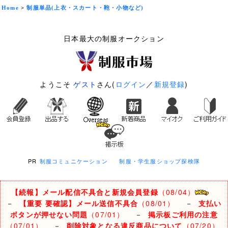
Home
>
制服単品(上衣・スカート・鞄・小物など)
日本最大の制服オークション
ようこそ
ゲスト
さん(
ログイン
／
新規登録
)
PR
制服コミュニケーション
制服・学生服ショップ探検隊
【続報】メール配信不具合と新規会員登録
（08/04）
－
【重要 要確認】メール送信不具合
（08/01）
－
支払い
ボタンが押せない問題
（07/01）
－
掲示板ご利用の注意
（07/01）
－
削除対象となる違反商品について
（07/20）