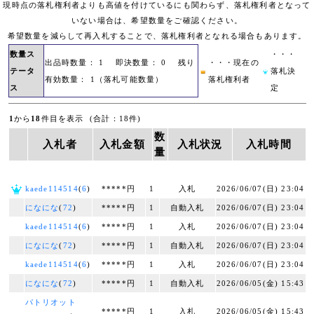
現時点の落札権利者よりも高値を付けているにも関わらず、落札権利者となって
いない場合は、希望数量をご確認ください。
希望数量を減らして再入札することで、落札権利者となれる場合もあります。
数量ス
・・・
出品時数量： 1 即決数量： 0 残り
・・・現在の
テータ
落札決
有効数量： 1（落札可能数量）
落札権利者
ス
定
1
から
18
件目を表示 (合計：18件)
数
入札者
入札金額
入札状況
入札時間
量
kaede114514
(
6
)
*****円
1
入札
2026/06/07(日) 23:04
になにな
(
72
)
*****円
1
自動入札
2026/06/07(日) 23:04
kaede114514
(
6
)
*****円
1
入札
2026/06/07(日) 23:04
になにな
(
72
)
*****円
1
自動入札
2026/06/07(日) 23:04
kaede114514
(
6
)
*****円
1
入札
2026/06/07(日) 23:04
になにな
(
72
)
*****円
1
自動入札
2026/06/05(金) 15:43
パトリオット
*****円
1
入札
2026/06/05(金) 15:43