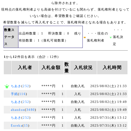
ら除外されます。
現時点の落札権利者よりも高値を付けているにも関わらず、落札権利者となって
いない場合は、希望数量をご確認ください。
希望数量を減らして再入札することで、落札権利者となれる場合もあります。
数量ス
・・・
出品時数量： 1 即決数量： 0 残り
・・・現在の
テータ
落札決
有効数量： 1（落札可能数量）
落札権利者
ス
定
1
から
12
件目を表示 (合計：12件)
数
入札者
入札金額
入札状況
入札時間
量
ちあき
(
252
)
*****円
1
自動入札
2025/08/02(土) 21:33
手紙
(
116
)
*****円
1
入札
2025/08/02(土) 21:33
ちあき
(
252
)
*****円
1
自動入札
2025/08/02(土) 19:49
abandon
(
3480
)
*****円
1
入札
2025/08/02(土) 19:49
ちあき
(
252
)
*****円
1
入札
2025/07/31(木) 13:12
Eureka
(
15
)
*****円
1
自動入札
2025/07/31(木) 13:12