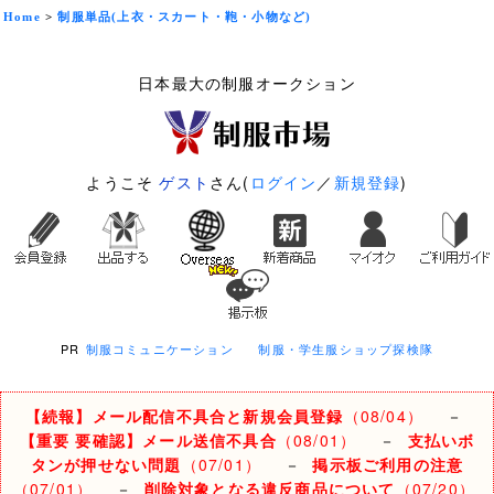
Home
>
制服単品(上衣・スカート・鞄・小物など)
日本最大の制服オークション
ようこそ
ゲスト
さん(
ログイン
／
新規登録
)
PR
制服コミュニケーション
制服・学生服ショップ探検隊
【続報】メール配信不具合と新規会員登録
（08/04）
－
【重要 要確認】メール送信不具合
（08/01）
－
支払いボ
タンが押せない問題
（07/01）
－
掲示板ご利用の注意
（07/01）
－
削除対象となる違反商品について
（07/20）