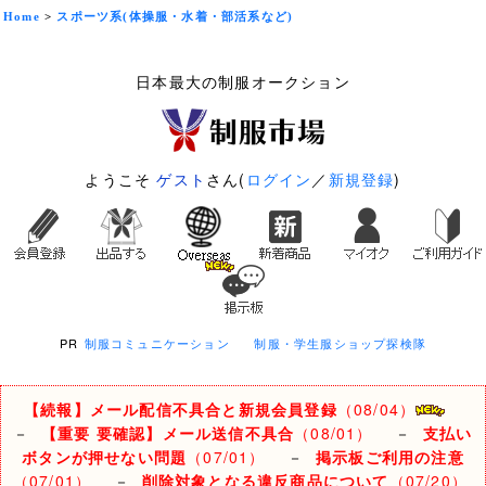
Home
>
スポーツ系(体操服・水着・部活系など)
日本最大の制服オークション
ようこそ
ゲスト
さん(
ログイン
／
新規登録
)
PR
制服コミュニケーション
制服・学生服ショップ探検隊
【続報】メール配信不具合と新規会員登録
（08/04）
－
【重要 要確認】メール送信不具合
（08/01）
－
支払い
ボタンが押せない問題
（07/01）
－
掲示板ご利用の注意
（07/01）
－
削除対象となる違反商品について
（07/20）