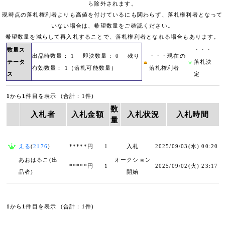
ら除外されます。
現時点の落札権利者よりも高値を付けているにも関わらず、落札権利者となって
いない場合は、希望数量をご確認ください。
希望数量を減らして再入札することで、落札権利者となれる場合もあります。
数量ス
・・・
出品時数量： 1 即決数量： 0 残り
・・・現在の
テータ
落札決
有効数量： 1（落札可能数量）
落札権利者
ス
定
1
から
1
件目を表示 (合計：1件)
数
入札者
入札金額
入札状況
入札時間
量
える
(
2176
)
*****円
1
入札
2025/09/03(水) 00:20
あおはるこ(出
オークション
*****円
1
2025/09/02(火) 23:17
品者)
開始
1
から
1
件目を表示 (合計：1件)