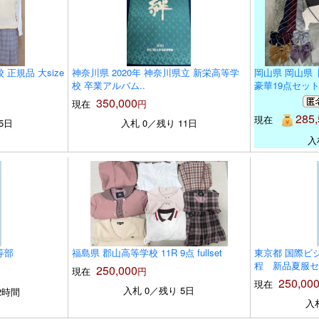
正規品 大size
神奈川県 2020年 神奈川県立 新栄高等学
岡山県 岡山県
校 卒業アルバム..
豪華19点セッ
350,000
現在
円
285,
現在
5日
入札 0／残り 11日
入
等部
福島県 郡山高等学校 11R 9点 fullset
東京都 国際ビ
程 新品夏服セ
250,000
現在
円
250,00
現在
入札 0／残り 5日
2時間
入