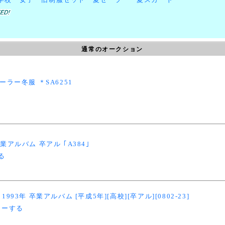
通常のオークション
ラー冬服 ＊SA6251
る
アルバム 卒アル ｢A384｣
る
93年 卒業アルバム [平成5年][高校][卒アル][0802-23]
ローする