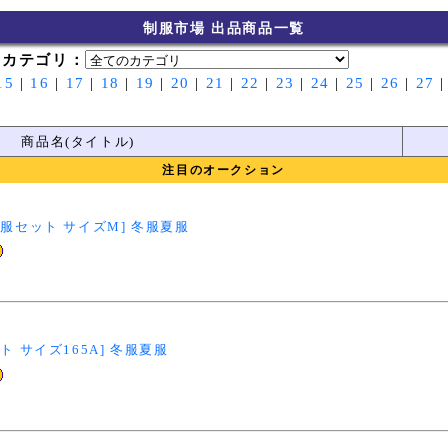
制服市場 出品商品一覧
示
カテゴリ：
15
|
16
|
17
|
18
|
19
|
20
|
21
|
22
|
23
|
24
|
25
|
26
|
27
商品名(タイトル)
注目のオークション
服セット サイズM] 冬服夏服
 サイズ165A] 冬服夏服