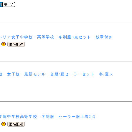
シリア女子中学校・高等学校 冬制服3点セット 校章付き
校 女子校 最新モデル 合服/夏セーラーセット 冬/夏ス
学院中学校高等学校 冬制服 セーラー服上着2点