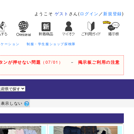
ようこそ
ゲスト
さん(
ログイン
／
新規登録
)
ニケーション
制服・学生服ショップ探検隊
タンが押せない問題
（07/01）
－
掲示板ご利用の注意
を表示しない