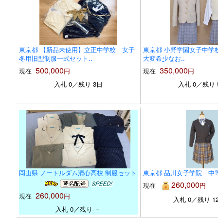
東京都 【新品未使用】立正中学校 女子
東京都 小野学園女子中学校 
冬用旧型制服一式セット..
大変希少なお..
500,000
350,000
現在
円
現在
円
入札 0／残り 3日
入札 0／残り 
岡山県 ノートルダム清心高校 制服セット
東京都 品川女子学院 中
260,000
現在
円
260,000
現在
円
入札 0／残り 1
入札 0／残り －