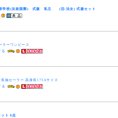
学校(法政国際) 式服 私立 (旧:法女) 式服セット
夏セーラーワンピース
する
付長袖セーラー 高身長175Aサイズ
する
ット 6点