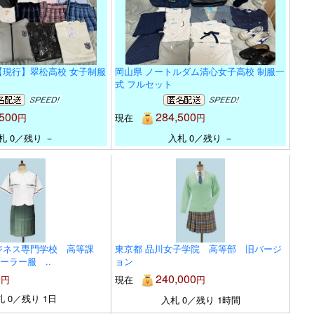
【現行】翠松高校 女子制服
岡山県 ノートルダム清心女子高校 制服一
ト
式 フルセット
500
284,500
円
現在
円
札 0／残り －
入札 0／残り －
ジネス専門学校 高等課
東京都 品川女子学院 高等部 旧バージ
ーラー服 ..
ョン
0
240,000
円
現在
円
札 0／残り 1日
入札 0／残り 1時間