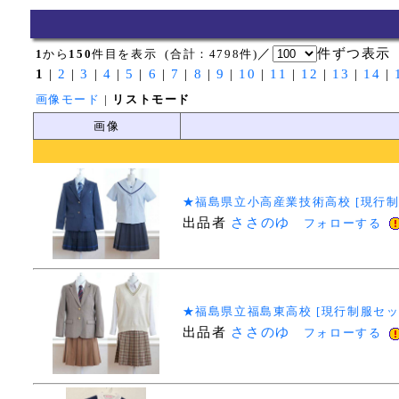
／
件ずつ表
1
から
150
件目を表示 (合計：4798件)
1
|
2
|
3
|
4
|
5
|
6
|
7
|
8
|
9
|
10
|
11
|
12
|
13
|
14
|
画像モード
|
リストモード
画像
★福島県立小高産業技術高校 [現行制
出品者
ささのゆ
フォローする
★福島県立福島東高校 [現行制服セット
出品者
ささのゆ
フォローする