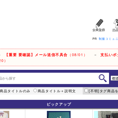
PR
制服コミュ
－
【重要 要確認】メール送信不具合
（08/01）
－
支払いボ
20）
商品タイトルのみ
商品タイトル＋説明文
[不明]タグ商品
ピックアップ