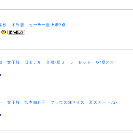
学校 冬制服 セーラー服上着2点
校 女子校 旧モデル 合服/夏セーラーセット 冬/夏スカ
ト 女子校 宮本由利子 ブラウスMサイズ 夏スカート72-