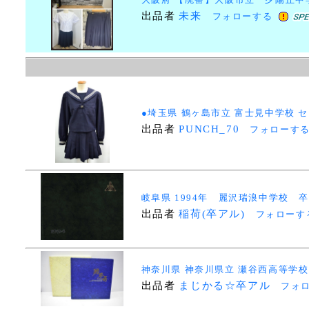
出品者
未来
フォローする
●埼玉県 鶴ヶ島市立 富士見中学校 セー
出品者
PUNCH_70
フォローす
岐阜県 1994年 麗沢瑞浪中学校 卒業
出品者
稲荷(卒アル)
フォローす
神奈川県 神奈川県立 瀬谷西高等学校 19
出品者
まじかる☆卒アル
フォ